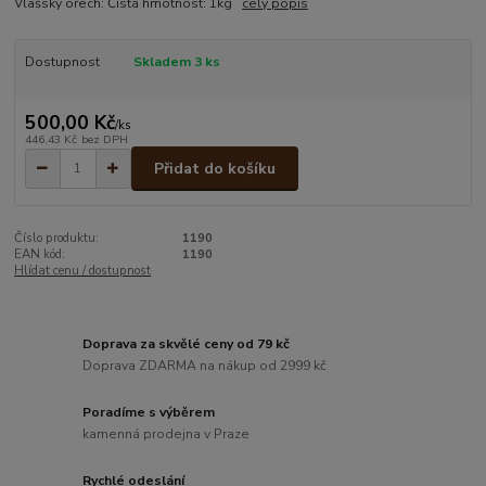
Vlašský ořech: Čistá hmotnost: 1kg
celý popis
Dostupnost
Skladem 3 ks
500,00 Kč
/
ks
446,43 Kč
bez DPH
Přidat do košíku
Číslo produktu:
1190
EAN kód:
1190
Hlídat cenu / dostupnost
Doprava za skvělé ceny od 79 kč
Doprava ZDARMA na nákup od 2999 kč
Poradíme s výběrem
kamenná prodejna v Praze
Rychlé odeslání