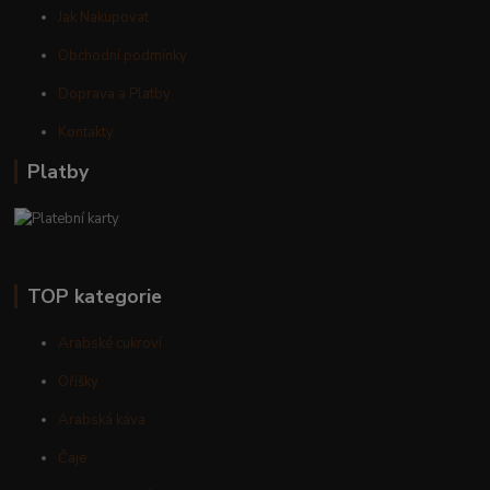
Jak Nakupovat
Obchodní podmínky
Doprava a Platby
Kontakty
Platby
TOP kategorie
Arabské cukroví
Oříšky
Arabská káva
Čaje