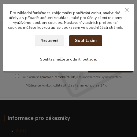
Pro základní funkčnost, zpříjemnění používání webu, analytické
účely a v případě udělení souhlasu také pro účely cílení reklamy
využíváme soubory cookies. Nastavení vlastních preferencí
cookies můžete kdykoli upravit odkazem ve spodní části stránek.
Nepropásněte novinky, akce a
Souhlasím
Nastavení
slevy!
Souhlas můžete odmítnout
zde
.
Přihlásit se
Souhlasím se
zpracováním osobních údajů
za účelem rozesílky newsletteru.
Můžete se kdykoli odhlásit. Zasíláme jednou za 14 dní.
Informace pro zákazníky
O nás