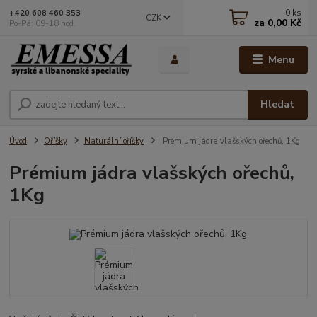
0
ks
+420 608 460 353
CZK
za
0,00 Kč
Po-Pá: 09-18 hod.
Menu
Hledat
Úvod
Oříšky
Naturální oříšky
Prémium jádra vlašských ořechů, 1Kg
Prémium jádra vlašských ořechů,
1Kg