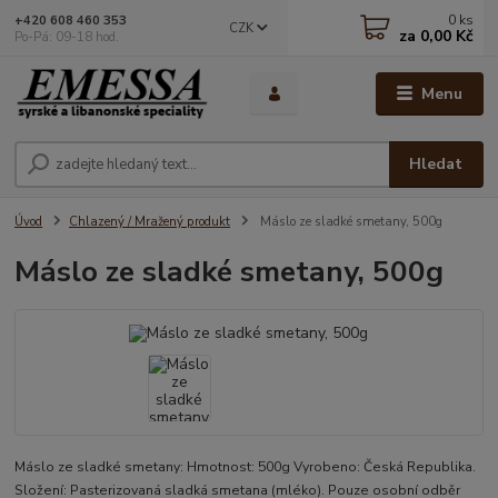
0
ks
+420 608 460 353
CZK
za
0,00 Kč
Po-Pá: 09-18 hod.
Menu
Hledat
Úvod
Chlazený / Mražený produkt
Máslo ze sladké smetany, 500g
Máslo ze sladké smetany, 500g
Máslo ze sladké smetany: Hmotnost: 500g Vyrobeno: Česká Republika.
Složení: Pasterizovaná sladká smetana (mléko). Pouze osobní odběr