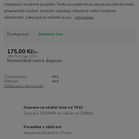
(chlazený / mražený produkt) Tento produkt nelze zaslat prostřednictvím
přepravních služeb, protože vyžaduje chlazené nebo mražené
skladování. Zakoupit jej můžete pouz...
celý popis
Dostupnost
Skladem 3 ks
175,00 Kč
/
ks
156,25 Kč
bez DPH
Momentálně není k dispozici
Číslo produktu:
843
EAN kód:
843
Hlídat cenu / dostupnost
Doprava za skvělé ceny od 79 kč
Doprava ZDARMA na nákup od 2999 kč
Poradíme s výběrem
kamenná prodejna v Praze