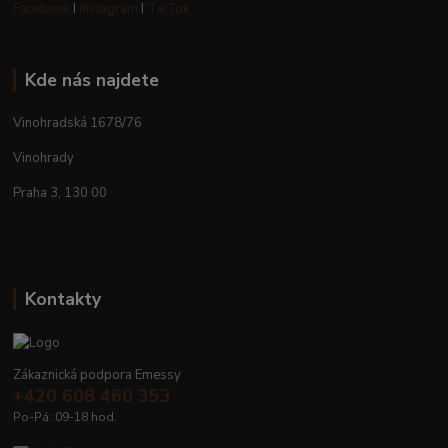
Facebook
I
Instagram
I
TikTok
Kde nás najdete
Vinohradská 1678/76
Vinohrady
Praha 3, 130 00
Kontakty
Zákaznická podpora Emessy
+420 608 460 353
Po-Pá: 09-18 hod.