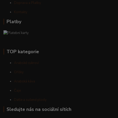
Doprava a Platby
Kontakty
Platby
TOP kategorie
Arabské cukroví
Oříšky
Arabská káva
Čaje
Datle a sušené plody
Sledujte nás na sociální sítích