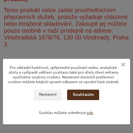
Tento produkt nelze zaslat prostřednictvím
přepravních služeb, protože vyžaduje chlazené
nebo mražené skladování. Zakoupit jej můžete
pouze osobně v naší prodejně na adrese:
Vinohradská 1678/76, 130 00 Vinohrady, Praha
3.
Pro základní funkčnost, zpříjemnění používání webu, analytické
účely a v případě udělení souhlasu také pro účely cílení reklamy
využíváme soubory cookies. Nastavení vlastních preferencí
cookies můžete kdykoli upravit odkazem ve spodní části stránek.
Zboží zařazeno v kategoriích
Souhlasím
Nastavení
Mléčné výrobky
Chlazený / Mražený produkt
Souhlas můžete odmítnout
zde
.