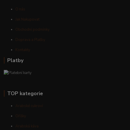
O nás
Jak Nakupovat
Obchodní podmínky
Doprava a Platby
Kontakty
Platby
TOP kategorie
Arabské cukroví
Oříšky
Arabská káva