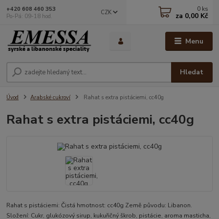
0
ks
+420 608 460 353
CZK
za
0,00 Kč
Po-Pá: 09-18 hod.
Menu
Hledat
Úvod
Arabské cukroví
Rahat s extra pistáciemi, cc40g
Rahat s extra pistáciemi, cc40g
Rahat s pistáciemi: Čistá hmotnost: cc40g Země původu: Libanon.
Složení: Cukr, glukózový sirup, kukuřičný škrob, pistácie, aroma masticha,