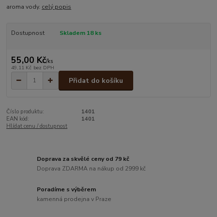
aroma vody.
celý popis
Dostupnost
Skladem 18 ks
55,00 Kč
/
ks
49,11 Kč
bez DPH
Přidat do košíku
Číslo produktu:
1401
EAN kód:
1401
Hlídat cenu / dostupnost
Doprava za skvělé ceny od 79 kč
Doprava ZDARMA na nákup od 2999 kč
Poradíme s výběrem
kamenná prodejna v Praze