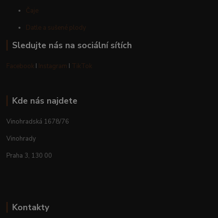
Čaje
Datle a sušené plody
Sledujte nás na sociální sítích
Facebook
I
Instagram
I
TikTok
Kde nás najdete
Vinohradská 1678/76
Vinohrady
Praha 3, 130 00
Kontakty