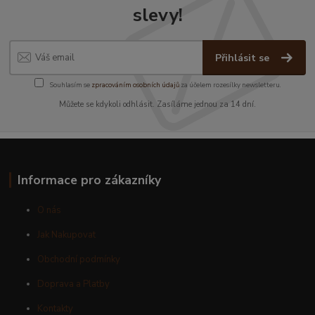
slevy!
Přihlásit se
Souhlasím se
zpracováním osobních údajů
za účelem rozesílky newsletteru.
Můžete se kdykoli odhlásit. Zasíláme jednou za 14 dní.
Informace pro zákazníky
O nás
Jak Nakupovat
Obchodní podmínky
Doprava a Platby
Kontakty