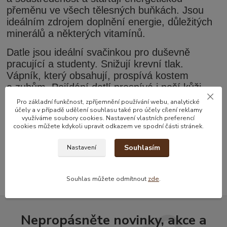
přeměnu ve všech tělesných buňkách. Jsou
ideálním zdrojem doplnění energie, důležitých
minerálů a některých vitamínů.
Datle jsou ideální svačinkou pro duševně
pracující a studenty. Snižují krevní tlak.
Vápník, který obsahují, prospívá kostem
a zubům. Pojídání datlí prospívá i naší kůži
a vlasům.
Pro základní funkčnost, zpříjemnění používání webu, analytické
účely a v případě udělení souhlasu také pro účely cílení reklamy
využíváme soubory cookies. Nastavení vlastních preferencí
cookies můžete kdykoli upravit odkazem ve spodní části stránek.
Zboží zařazeno v kategoriích
Souhlasím
Nastavení
Datle a sušené plody
Souhlas můžete odmítnout
zde
.
Nepropásněte novinky, akce a