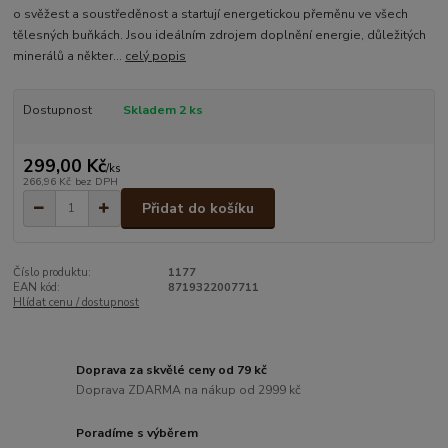
o svěžest a soustředěnost a startují energetickou přeměnu ve všech
tělesných buňkách. Jsou ideálním zdrojem doplnění energie, důležitých
minerálů a někter...
celý popis
Dostupnost
Skladem 2 ks
299,00 Kč
/
ks
266,96 Kč
bez DPH
Přidat do košíku
Číslo produktu:
1177
EAN kód:
8719322007711
Hlídat cenu / dostupnost
Doprava za skvělé ceny od 79 kč
Doprava ZDARMA na nákup od 2999 kč
Poradíme s výběrem