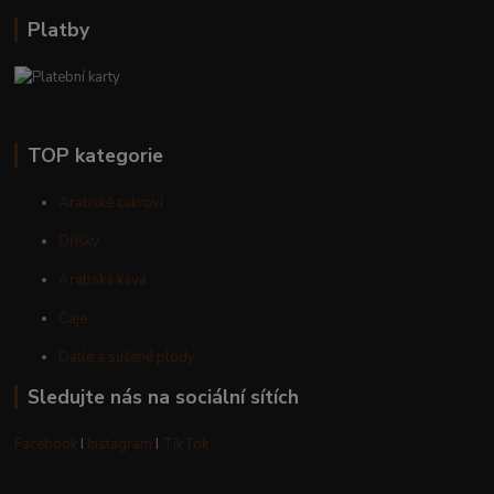
Platby
TOP kategorie
Arabské cukroví
Oříšky
Arabská káva
Čaje
Datle a sušené plody
Sledujte nás na sociální sítích
Facebook
I
Instagram
I
TikTok