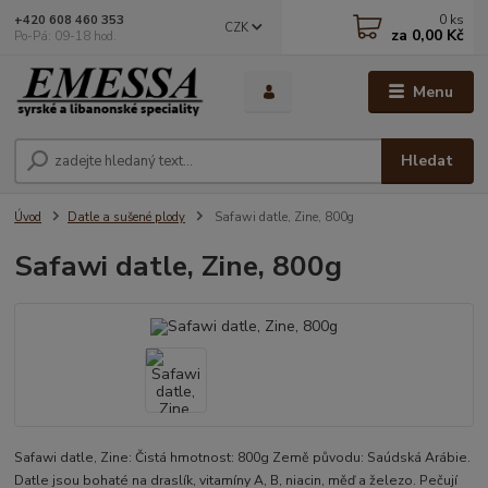
0
ks
+420 608 460 353
CZK
za
0,00 Kč
Po-Pá: 09-18 hod.
Menu
Hledat
Úvod
Datle a sušené plody
Safawi datle, Zine, 800g
Safawi datle, Zine, 800g
Safawi datle, Zine: Čistá hmotnost: 800g Země původu: Saúdská Arábie.
Datle jsou bohaté na draslík, vitamíny A, B, niacin, měď a železo. Pečují