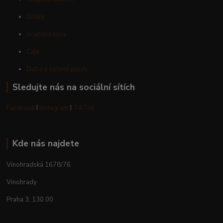
Oříšky
Arabská káva
Čaje
Datle a sušené plody
Sledujte nás na sociální sítích
Facebook
I
Instagram
I
TikTok
Kde nás najdete
Vinohradská 1678/76
Vinohrady
Praha 3, 130 00