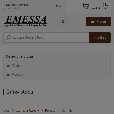
0
ks
+420 608 460 353
CZK
za
0,00 Kč
Po-Pá: 09-18 hod.
Menu
Hledat
Kategorie blogu
Články
Recepty
Štítky blogu
Úvod
Články a Recepty
Recepty
Sahlab