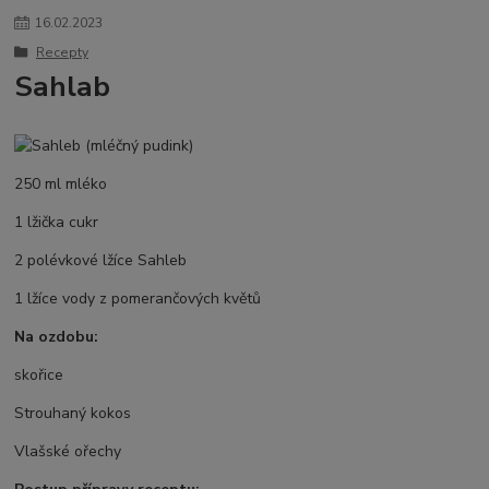
16
.
02
.
2023
Recepty
Sahlab
250 ml mléko
1 lžička cukr
2 polévkové lžíce Sahleb
1 lžíce vody z pomerančových květů
Na ozdobu:
skořice
Strouhaný kokos
Vlašské ořechy