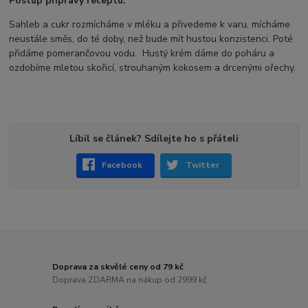
Postup přípravy receptu:
Sahleb a cukr rozmícháme v mléku a přivedeme k varu, mícháme
neustále směs, do té doby, než bude mít hustou konzistenci. Poté
přidáme pomerančovou vodu. Hustý krém dáme do poháru a
ozdobíme mletou skořicí, strouhaným kokosem a drcenými ořechy.
Líbil se článek? Sdílejte ho s přáteli
Facebook
Twitter
Doprava za skvělé ceny od 79 kč
Doprava ZDARMA na nákup od 2999 kč