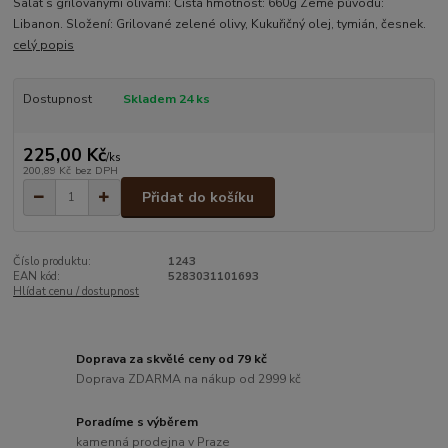
Salát s grilovanými olivami: Čistá hmotnost: 660g Země původu:
Libanon. Složení: Grilované zelené olivy, Kukuřičný olej, tymián, česnek.
celý popis
Dostupnost
Skladem 24 ks
225,00 Kč
/
ks
200,89 Kč
bez DPH
Přidat do košíku
Číslo produktu:
1243
EAN kód:
5283031101693
Hlídat cenu / dostupnost
Doprava za skvělé ceny od 79 kč
Doprava ZDARMA na nákup od 2999 kč
Poradíme s výběrem
kamenná prodejna v Praze