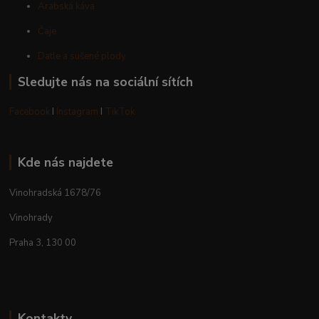
Arabská káva
Čaje
Datle a sušené plody
Sledujte nás na sociální sítích
Facebook
I
Instagram
I
TikTok
Kde nás najdete
Vinohradská 1678/76
Vinohrady
Praha 3, 130 00
Kontakty