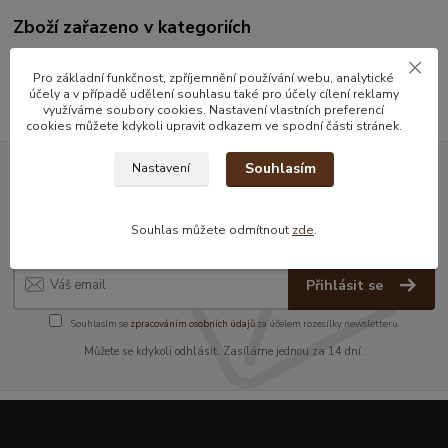
Zboží zařazeno v kategoriích
Olivy
Pro základní funkčnost, zpříjemnění používání webu, analytické
účely a v případě udělení souhlasu také pro účely cílení reklamy
využíváme soubory cookies. Nastavení vlastních preferencí
cookies můžete kdykoli upravit odkazem ve spodní části stránek.
Souhlasím
Nastavení
Nepropásněte novinky, akce a
slevy!
Souhlas můžete odmítnout
zde
.
Přihlásit se
Souhlasím se
zpracováním osobních údajů
za účelem rozesílky newsletteru.
Můžete se kdykoli odhlásit. Zasíláme jednou za 14 dní.