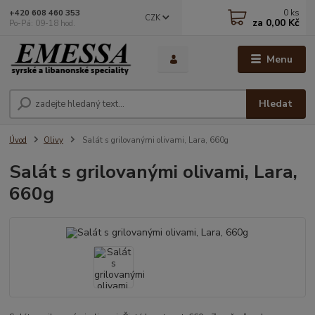
0
ks
+420 608 460 353
CZK
za
0,00 Kč
Po-Pá: 09-18 hod.
Menu
Hledat
Úvod
Olivy
Salát s grilovanými olivami, Lara, 660g
Salát s grilovanými olivami, Lara,
660g