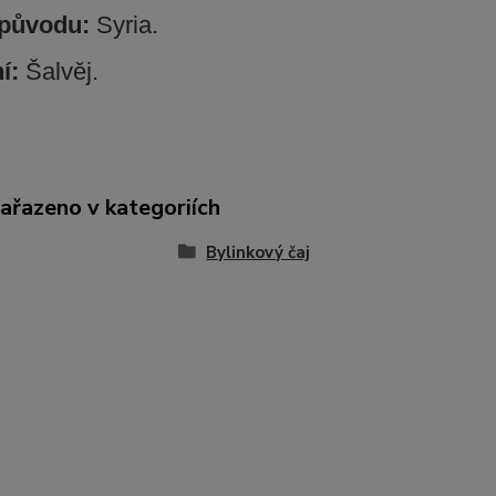
původu:
Syria.
ní:
Šalvěj.
zařazeno v kategoriích
Bylinkový čaj