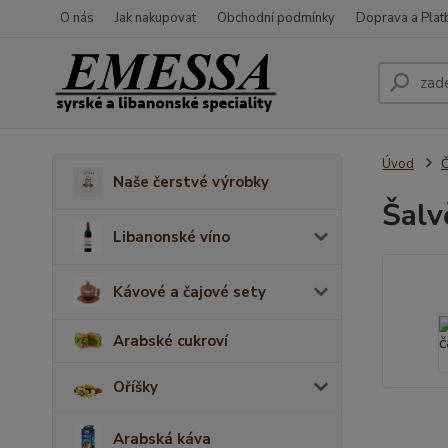
O nás
Jak nakupovat
Obchodní podmínky
Doprava a Plat
Úvod
Č
Naše čerstvé výrobky
Šalv
Libanonské víno
Kávové a čajové sety
Arabské cukroví
Oříšky
Arabská káva