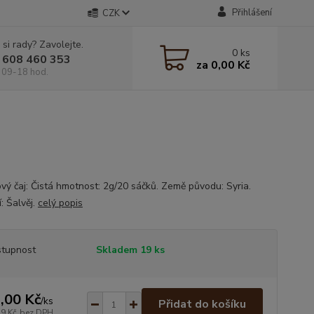
Přihlášení
CZK
 si rady? Zavolejte.
0
ks
 608 460 353
za
0,00 Kč
 09-18 hod.
ový čaj: Čistá hmotnost: 2g/20 sáčků. Země původu: Syria.
: Šalvěj.
celý popis
tupnost
Skladem 19 ks
,00 Kč
/
ks
Přidat do košíku
39 Kč
bez DPH