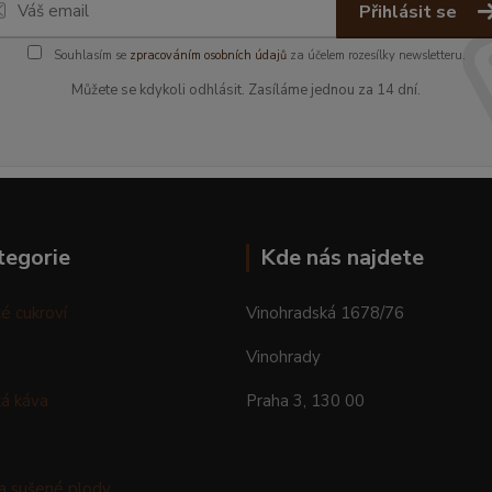
Přihlásit se
Souhlasím se
zpracováním osobních údajů
za účelem rozesílky newsletteru.
Můžete se kdykoli odhlásit. Zasíláme jednou za 14 dní.
tegorie
Kde nás najdete
é cukroví
Vinohradská 1678/76
Vinohrady
á káva
Praha 3, 130 00
a sušené plody