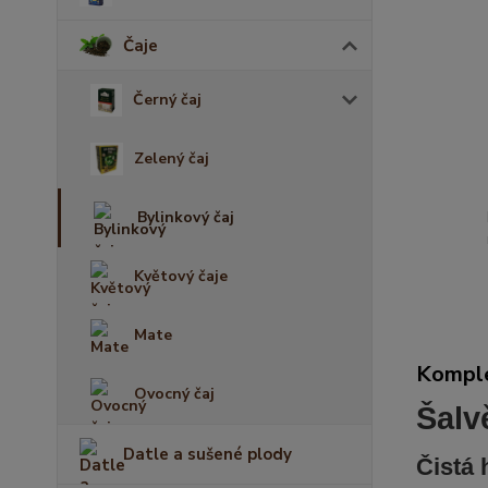
Čaje
Černý čaj
Zelený čaj
Bylinkový čaj
Květový čaje
Mate
Komple
Ovocný čaj
Šalv
Datle a sušené plody
Čistá