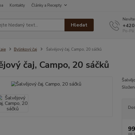
ba
Kontakty
Články a Recepty
Nevíte
Hledat
+420
Po-Pá:
aje
Bylinkový čaj
Šalvějový čaj, Campo, 20 sáčků
ějový čaj, Campo, 20 sáčků
Šalvěj
Složení
Dos
99
88,