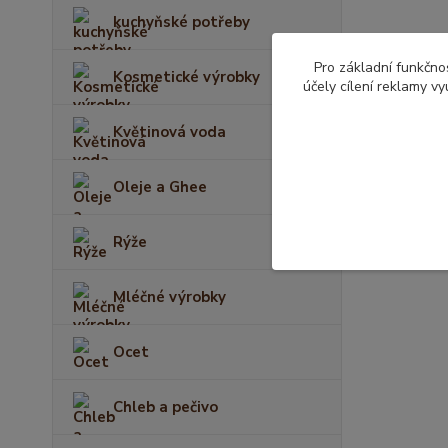
kuchyňské potřeby
Pro základní funkčnos
Kosmetické výrobky
účely cílení reklamy v
Květinová voda
Oleje a Ghee
Rýže
Mléčné výrobky
Ocet
Chleb a pečivo