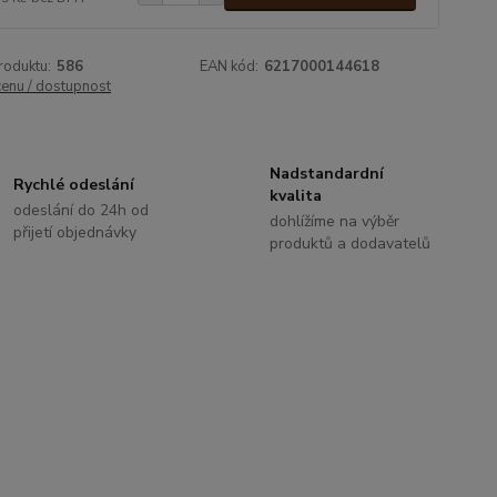
roduktu:
586
EAN kód:
6217000144618
cenu / dostupnost
Nadstandardní
Rychlé odeslání
kvalita
odeslání do 24h od
dohlížíme na výběr
přijetí objednávky
produktů a dodavatelů