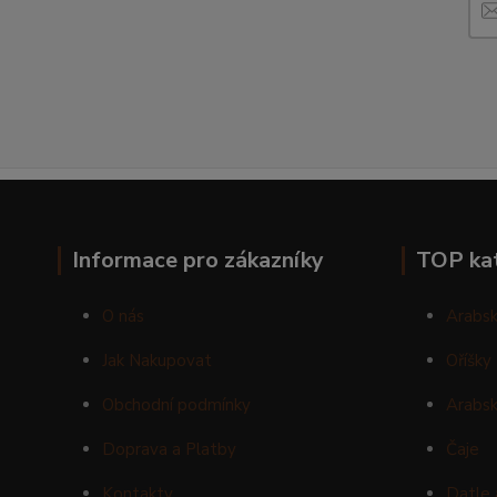
Informace pro zákazníky
TOP ka
O nás
Arabsk
Jak Nakupovat
Oříšky
Obchodní podmínky
Arabsk
Doprava a Platby
Čaje
Kontakty
Datle 