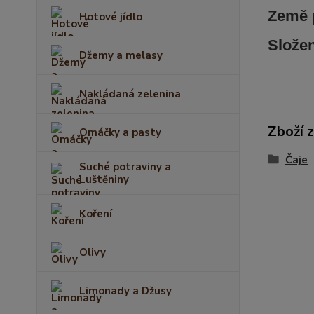
Země 
Hotové jídlo
Slože
Džemy a melasy
Nakládaná zelenina
Zboží 
Omáčky a pasty
Čaje
Suché potraviny a
Luštěniny
Koření
Olivy
Limonady a Džusy