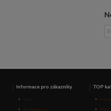
N
Informace pro zákazníky
TOP ka
O nás
Arabsk
Jak Nakupovat
Oříšky