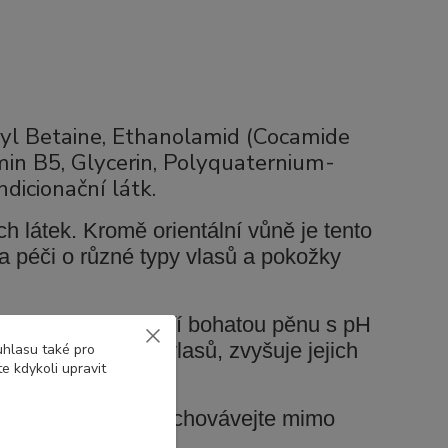
yl Betaine, Ethanolamid (Cocamide
in B5, Glycerin, Polyquaternium-
dicionační látk.
 látek. Kromě orientální vůně je tento
a péči o různé typy vlasů a pokožky
ozici, která vytváří bohatou pěnu s pH
řirozenou krásu vlasů, zvyšuje jejich
uhlasu také pro
e kdykoli upravit
ontaktu s očima. Uchovávejte mimo