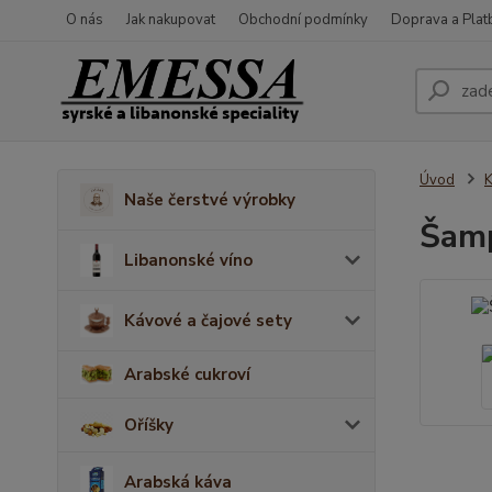
O nás
Jak nakupovat
Obchodní podmínky
Doprava a Plat
Úvod
K
Naše čerstvé výrobky
Šamp
Libanonské víno
Kávové a čajové sety
Arabské cukroví
Oříšky
Arabská káva