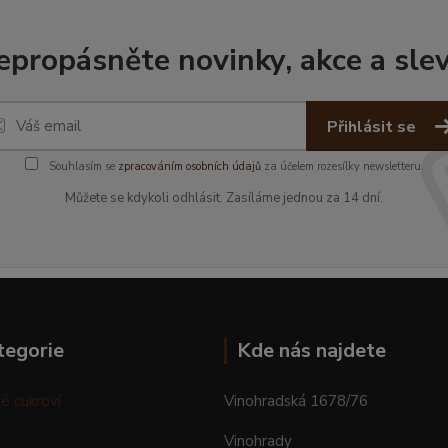
epropásněte novinky, akce a slev
Přihlásit se
Souhlasím se
zpracováním osobních údajů
za účelem rozesílky newsletteru.
Můžete se kdykoli odhlásit. Zasíláme jednou za 14 dní.
tegorie
Kde nás najdete
é cukroví
Vinohradská 1678/76
Vinohrady