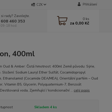
Přihlášení
CZK
 si rady? Zavolejte.
0
ks
 608 460 353
za
0,00 Kč
 09-18 hod.
on, 400ml
 Oud & Amber: Čistá hmotnost: 400ml Země původu: Sýrie,
. Složení: Sodium Lauryl Ether Sulfát, Cocamidopropyl
e, Ethanolamid (Cocamide DEA/MEA), Orientální parfém – Oud
r, Vitamin B5, Glycerin, Polyquaternium-7, Benzoát
Destilovaná voda, Zjemňující / kondicionační ...
celý popis
tupnost
Skladem 4 ks