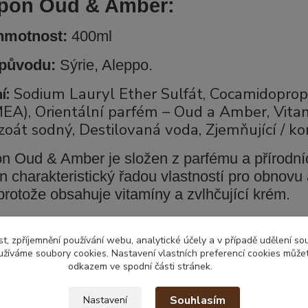
pon Oud & Amber:
 hmotnost:
400ml
původu:
Sýrie, Aleppo.
í:
Sodium Lauryl Ether Sulfát, Cocamidoprop
A), Orientální parfém – Oud a Amber, Vitam
zoát sodný, Destilovaná voda, Zjemňující / kon
 Oud & Amber je složen z parfému a přírodních
 charakteristický řadou vlastností pro obnovu 
 protože obsahuje vitamíny a zvlhčující krém.
y složky se spojují v zázračné osvěžující komp
dajícím pokožce. Tento šampon tak podporuje p
t, zpříjemnění používání webu, analytické účely a v případě udělení so
yužíváme soubory cookies. Nastavení vlastních preferencí cookies můžet
udržuje jejich vitalitu.
odkazem ve spodní části stránek.
rnění:
Pouze k zevnímu použití. Vyhněte se k
Souhlasím
Nastavení
dětí.