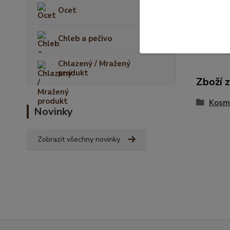
Ocet
Chleb a pečivo
Chlazený / Mražený
produkt
Zboží 
Kosme
Novinky
Zobrazit všechny novinky