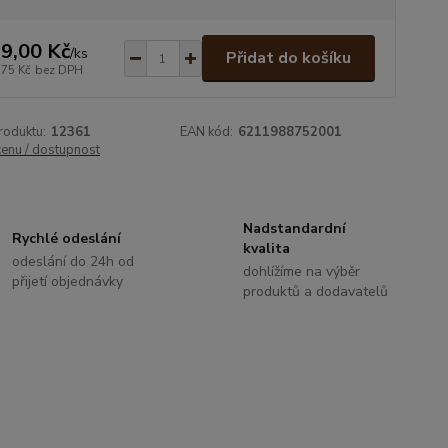
9,00 Kč
/
ks
Přidat do košíku
,75 Kč
bez DPH
roduktu:
12361
EAN kód:
6211988752001
cenu / dostupnost
Nadstandardní
Rychlé odeslání
kvalita
odeslání do 24h od
dohlížíme na výběr
přijetí objednávky
produktů a dodavatelů