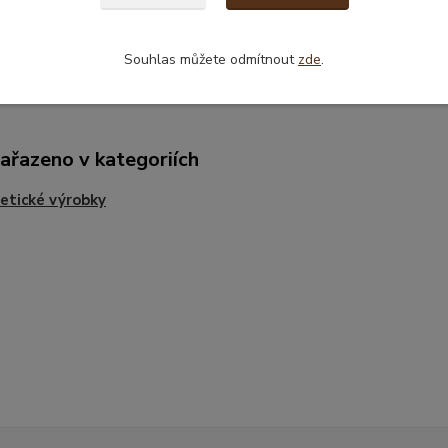
Souhlas můžete odmítnout
zde
.
zařazeno v kategoriích
tické výrobky