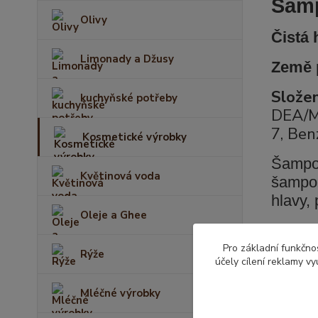
Šam
Olivy
Čistá
Limonady a Džusy
Země 
Složen
kuchyňské potřeby
DEA/ME
7, Ben
Kosmetické výrobky
Šampon
Květinová voda
šampon
hlavy,
Oleje a Ghee
Všechn
odpoví
Pro základní funkčnos
Rýže
účely cílení reklamy v
lesk a 
Mléčné výrobky
Upozo
dosah 