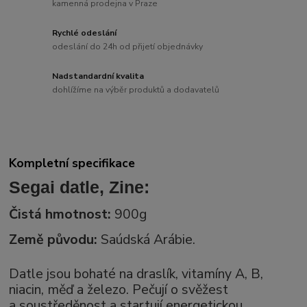
kamenná prodejna v Praze
Rychlé odeslání
odeslání do 24h od přijetí objednávky
Nadstandardní kvalita
dohlížíme na výběr produktů a dodavatelů
Kompletní specifikace
Segai datle, Zine:
Čistá hmotnost:
900g
Země původu:
Saúdská Arábie.
Datle jsou bohaté na draslík, vitamíny A, B,
niacin, měď a železo. Pečují o svěžest
a soustředěnost a startují energetickou