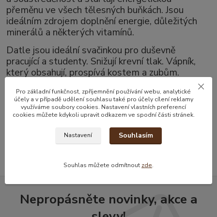
přeměnu ve všech tělesných buňkách. Jsou
ideálním zdrojem doplnění energie, důležitých
minerálů a některých vitamínů.
Datle jsou ideální svačinkou pro duševně
pracující a studenty. Snižují krevní tlak. Vápník,
který obsahují, prospívá kostem a zubům.
Pojídání datlí prospívá i naší kůži a vlasům.
Pro základní funkčnost, zpříjemnění používání webu, analytické
účely a v případě udělení souhlasu také pro účely cílení reklamy
využíváme soubory cookies. Nastavení vlastních preferencí
cookies můžete kdykoli upravit odkazem ve spodní části stránek.
Zboží zařazeno v kategoriích
Souhlasím
Nastavení
Datle a sušené plody
Souhlas můžete odmítnout
zde
.
Nepropásněte novinky, akce a
slevy!