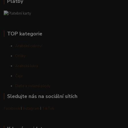
Platby
TOP kategorie
Arabské cukroví
Oříšky
Arabská káva
Čaje
Datle a sušené plody
Sledujte nás na sociální sítích
Facebook
I
Instagram
I
TikTok