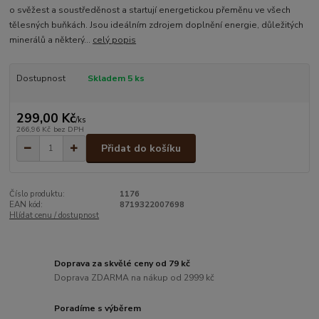
o svěžest a soustředěnost a startují energetickou přeměnu ve všech
tělesných buňkách. Jsou ideálním zdrojem doplnění energie, důležitých
minerálů a některý...
celý popis
Dostupnost
Skladem 5 ks
299,00 Kč
/
ks
266,96 Kč
bez DPH
Přidat do košíku
Číslo produktu:
1176
EAN kód:
8719322007698
Hlídat cenu / dostupnost
Doprava za skvělé ceny od 79 kč
Doprava ZDARMA na nákup od 2999 kč
Poradíme s výběrem