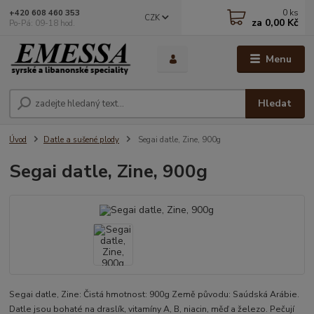
0
ks
+420 608 460 353
CZK
za
0,00 Kč
Po-Pá: 09-18 hod.
Menu
Hledat
Úvod
Datle a sušené plody
Segai datle, Zine, 900g
Segai datle, Zine, 900g
Segai datle, Zine: Čistá hmotnost: 900g Země původu: Saúdská Arábie.
Datle jsou bohaté na draslík, vitamíny A, B, niacin, měď a železo. Pečují