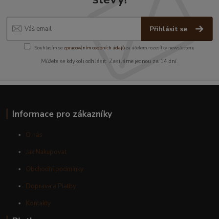
Přihlásit se
Souhlasím se
zpracováním osobních údajů
za účelem rozesílky newsletteru.
Můžete se kdykoli odhlásit. Zasíláme jednou za 14 dní.
Informace pro zákazníky
O nás
Jak Nakupovat
Obchodní podmínky
Doprava a Platby
Kontakty