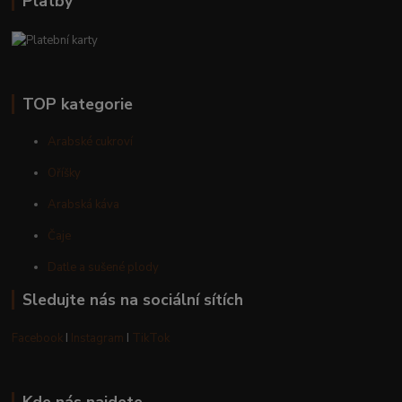
Platby
TOP kategorie
Arabské cukroví
Oříšky
Arabská káva
Čaje
Datle a sušené plody
Sledujte nás na sociální sítích
Facebook
I
Instagram
I
TikTok