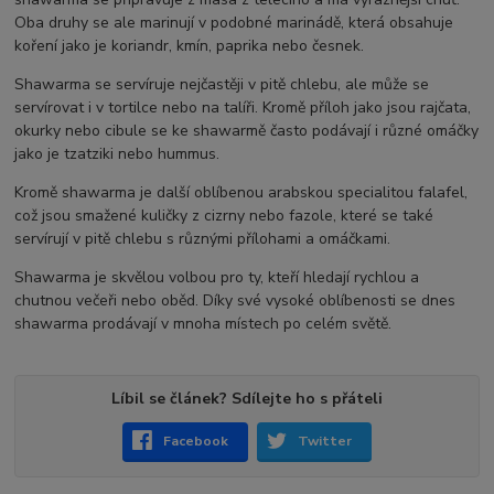
Oba druhy se ale marinují v podobné marinádě, která obsahuje
koření jako je koriandr, kmín, paprika nebo česnek.
Shawarma se servíruje nejčastěji v pitě chlebu, ale může se
servírovat i v tortilce nebo na talíři. Kromě příloh jako jsou rajčata,
okurky nebo cibule se ke shawarmě často podávají i různé omáčky
jako je tzatziki nebo hummus.
Kromě shawarma je další oblíbenou arabskou specialitou falafel,
což jsou smažené kuličky z cizrny nebo fazole, které se také
servírují v pitě chlebu s různými přílohami a omáčkami.
Shawarma je skvělou volbou pro ty, kteří hledají rychlou a
chutnou večeři nebo oběd. Díky své vysoké oblíbenosti se dnes
shawarma prodávají v mnoha místech po celém světě.
Líbil se článek? Sdílejte ho s přáteli
Facebook
Twitter