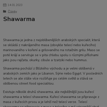
14
.
01
.
2023
Články
Shawarma
Shawarma je jedna z nejoblíbenějších arabských specialit, která
se skládá z nakrájeného masa (obvykle telecí nebo kuřecího)
marinovaného v koření a grilovaného na rotačním grilu. Maso se
poté krájí a servíruje se v pita chlebu spolu s různými přílohami
jako jsou rajčata, okurky, cibule a tzatziki nebo hummus.
Shawarma pochází z Blízkého východu a je velmi oblíbená v
arabských zemích jako je Libanon, Sýrie nebo Egypt. V posledních
letech se ale stále více rozšiřuje po celém světě a stává se
oblíbenou street food specialitou.
Existuje několik druhů shawarma, ale nejběžnější jsou kuřecí
shawarma a telecí shawarma. Kuřecí shawarma se připravuje z
masa z kuřecích prsou a je lehčí než telecí verze. Telecí
shawarma se připravuje z masa z telecího a má výraznější chuť.