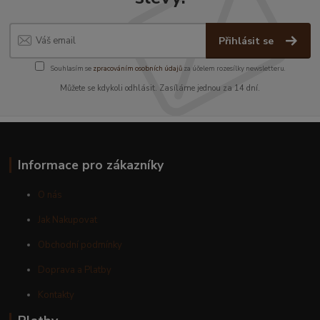
Přihlásit se
Souhlasím se
zpracováním osobních údajů
za účelem rozesílky newsletteru.
Můžete se kdykoli odhlásit. Zasíláme jednou za 14 dní.
Informace pro zákazníky
O nás
Jak Nakupovat
Obchodní podmínky
Doprava a Platby
Kontakty