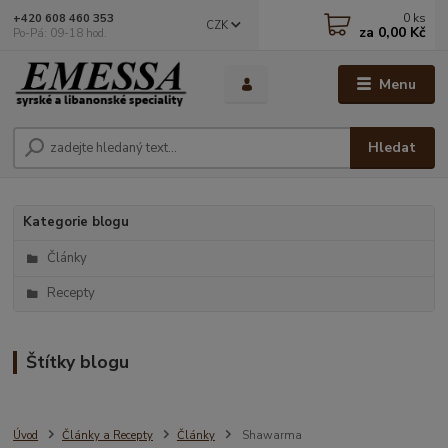
0
ks
+420 608 460 353
CZK
za
0,00 Kč
Po-Pá: 09-18 hod.
Menu
Hledat
Kategorie blogu
Články
Recepty
Štítky blogu
Úvod
Články a Recepty
Články
Shawarma