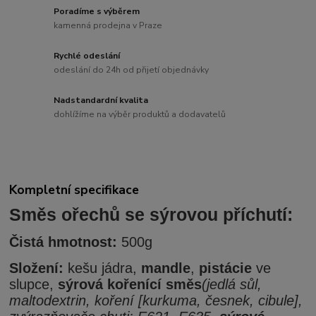
Poradíme s výběrem
kamenná prodejna v Praze
Rychlé odeslání
odeslání do 24h od přijetí objednávky
Nadstandardní kvalita
dohlížíme na výběr produktů a dodavatelů
Kompletní specifikace
Směs ořechů se sýrovou příchutí:
Čistá hmotnost:
500g
Složení:
kešu jádra,
mandle
,
pistácie
ve
slupce,
sýrová kořenící směs
(jedlá sůl,
maltodextrin, koření [kurkuma, česnek, cibule],