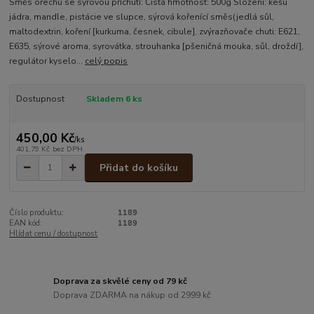
Směs ořechů se sýrovou příchutí: Čistá hmotnost: 500g Složení: kešu
jádra, mandle, pistácie ve slupce, sýrová kořenící směs(jedlá sůl,
maltodextrin, koření [kurkuma, česnek, cibule], zvýrazňovače chuti: E621,
E635, sýrové aroma, syrovátka, strouhanka [pšeničná mouka, sůl, droždí],
regulátor kyselo...
celý popis
Dostupnost
Skladem 6 ks
450,00 Kč
/
ks
401,79 Kč
bez DPH
Přidat do košíku
Číslo produktu:
1189
EAN kód:
1189
Hlídat cenu / dostupnost
Doprava za skvělé ceny od 79 kč
Doprava ZDARMA na nákup od 2999 kč