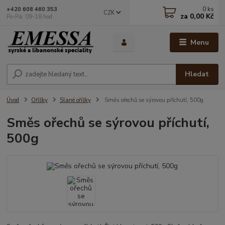
0
ks
+420 608 460 353
CZK
za
0,00 Kč
Po-Pá: 09-18 hod.
Menu
Hledat
Úvod
Oříšky
Slané oříšky
Směs ořechů se sýrovou příchutí, 500g
Směs ořechů se sýrovou příchutí,
500g