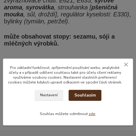
zvýrazňovače chuti: E621, E635,
sýrové
aroma
,
syrovátka
, strouhanka [
pšeničná
mouka
, sůl, droždí], regulátor kyselosti: E330)
,
bylinky
(tymián, petržel)
.
může obsahovat stopy: sezamu, sóji a
mléčných výrobků.
Pro základní funkčnost, zpříjemnění používání webu, analytické
účely a v případě udělení souhlasu také pro účely cílení reklamy
využíváme soubory cookies. Nastavení vlastních preferencí
cookies můžete kdykoli upravit odkazem ve spodní části stránek.
Zboží zařazeno v kategoriích
Souhlasím
Nastavení
Oříšky
Slané oříšky
Souhlas můžete odmítnout
zde
.