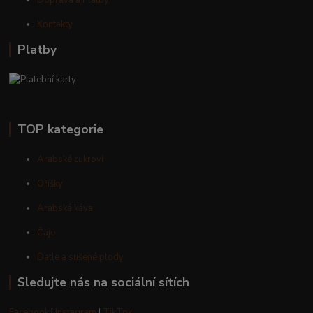
Doprava a Platby
Kontakty
Platby
TOP kategorie
Arabské cukroví
Oříšky
Arabská káva
Čaje
Datle a sušené plody
Sledujte nás na sociální sítích
Facebook
I
Instagram
I
TikTok