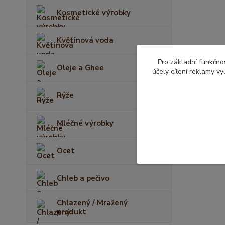
Kosmetické výrobky
Květinová voda
Pro základní funkčnos
Oleje a Ghee
účely cílení reklamy v
Rýže
Mléčné výrobky
Ocet
Chleb a pečivo
Chlazený / Mražený
produkt