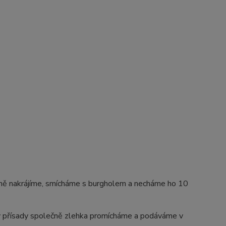
obně nakrájíme, smícháme s burgholem a necháme ho 10
hny přísady společně zlehka promícháme a podáváme v