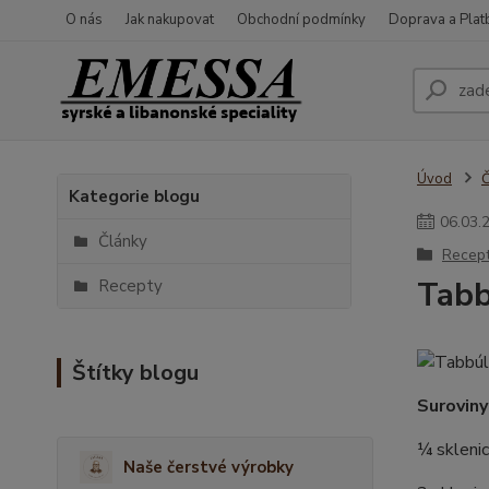
O nás
Jak nakupovat
Obchodní podmínky
Doprava a Plat
Úvod
Č
Kategorie blogu
06
.
03
.
Články
Recep
Tab
Recepty
Štítky blogu
Suroviny
¼ skleni
Naše čerstvé výrobky