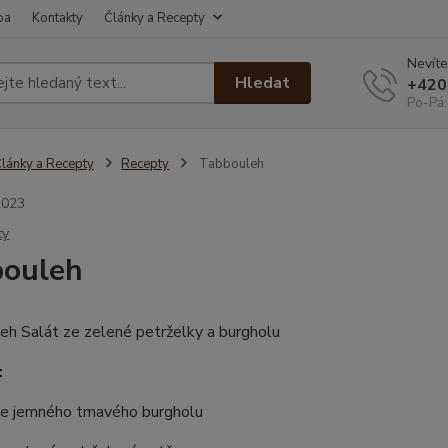
ba
Kontakty
Články a Recepty
Nevíte
Hledat
+420
Po-Pá:
lánky a Recepty
Recepty
Tabbouleh
2023
ty
bouleh
:
ce jemného tmavého burgholu