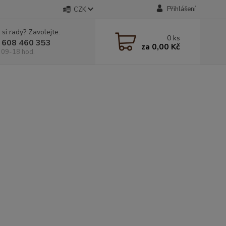
Přihlášení
CZK
 si rady? Zavolejte.
0
ks
 608 460 353
za
0,00 Kč
 09-18 hod.