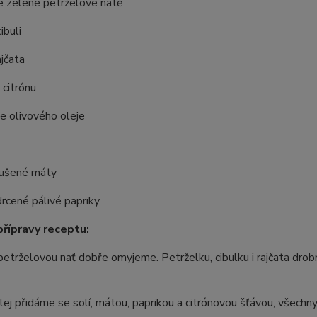
e zelené petrželové natě
ibuli
ajčata
 citrónu
e olivového oleje
sušené máty
drcené pálivé papriky
řípravy receptu:
etrželovou nať dobře omyjeme. Petrželku, cibulku i rajčata dr
lej přidáme se solí, mátou, paprikou a citrónovou šťávou, všec