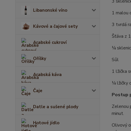
3 sklenic
Libanonské víno
1 malou c
3 tvrdá r
Kávové a čajové sety
Šťáva z 1
Arabské cukroví
¼ sklenic
Oříšky
Sůl
1 lžička 
Arabská káva
¼ lžičky 
Čaje
Postup p
Zelenou p
Datle a sušené plody
minut.
Hotové jídlo
Olivový o