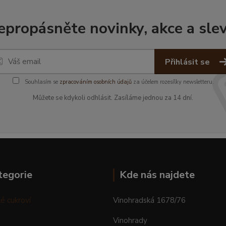
epropásněte novinky, akce a slev
Přihlásit se
Souhlasím se
zpracováním osobních údajů
za účelem rozesílky newsletteru.
Můžete se kdykoli odhlásit. Zasíláme jednou za 14 dní.
tegorie
Kde nás najdete
é cukroví
Vinohradská 1678/76
Vinohrady