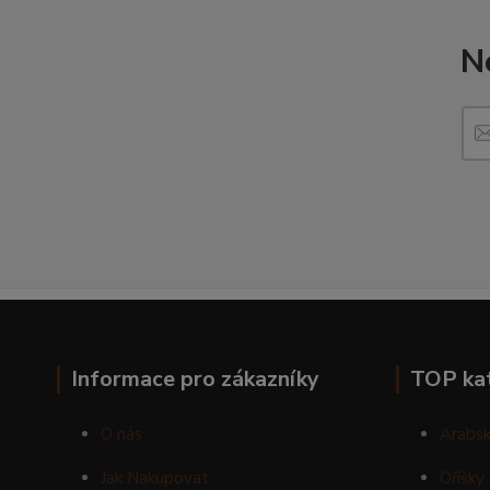
N
Informace pro zákazníky
TOP ka
O nás
Arabsk
Jak Nakupovat
Oříšky