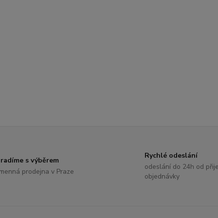
Rychlé odeslání
radíme s výběrem
odeslání do 24h od přije
menná prodejna v Praze
objednávky