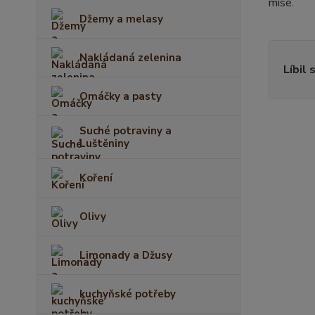
míse.
Džemy a melasy
Nakládaná zelenina
Líbil 
Omáčky a pasty
Suché potraviny a
Luštěniny
Koření
Olivy
Limonady a Džusy
kuchyňské potřeby