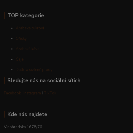
TOP kategorie
Arabské cukroví
Oříšky
Arabská káva
Čaje
Datle a sušené plody
Sledujte nás na sociální sítích
Facebook
I
Instagram
I
TikTok
Kde nás najdete
Vinohradská 1678/76