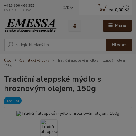
0
ks
+420 608 460 353
CZK
za
0,00 Kč
Po-Pá: 09-18 hod.
Menu
Hledat
Úvod
Kosmetické výrobky
Tradiční aleppské mýdlo s hroznovým olejem,
150g
Tradiční aleppské mýdlo s
hroznovým olejem, 150g
Novinka