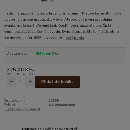
Tradiční aleppské mýdlo s hroznovým olejem: Královské mýdlo, ručně
vyrobeno tradičními způsoby v Sýrii, Aleppo s různými přírodními
bylinkami v krásné dřevěné krabičce.Přírodní, luxusní a bio. Čistá
hmotnost: cca150g Země původu: Sýrie, Aleppo. Složení: 10% olej z
hroznových jader, 80% olivový olej,...
celý popis
Dostupnost
Skladem 8 ks
225,00 Kč
/
ks
185,95 Kč
bez DPH
Přidat do košíku
Číslo produktu:
12339
EAN kód:
6210088804566
Hlídat cenu / dostupnost
Doprava za skvělé ceny od 79 kč