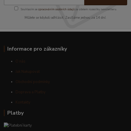
Souhlasím se
zpracováním osobních údajů
za účelem rozesílky newsletteru.
Můžete se kdykoli odhlásit. Zasíláme jednou za 14 dní.
Informace pro zákazníky
O nás
Jak Nakupovat
Obchodní podmínky
Doprava a Platby
Kontakty
Platby