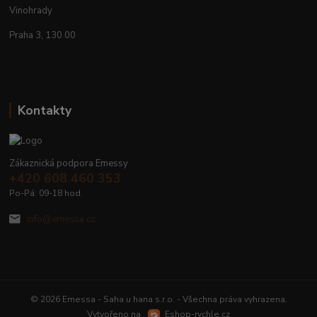
Vinohrady
Praha 3, 130 00
Kontakty
Zákaznická podpora Emessy
+420 608 460 353
Po-Pá: 09-18 hod.
info@emessa.cz
© 2026 Emessa - Saha u hana s.r.o. - Všechna práva vyhrazena.
Vytvořeno na
Eshop-rychle.cz