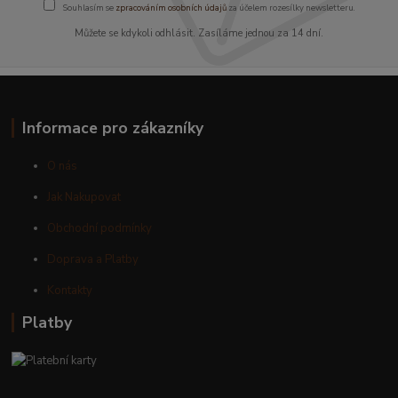
Souhlasím se
zpracováním osobních údajů
za účelem rozesílky newsletteru.
Můžete se kdykoli odhlásit. Zasíláme jednou za 14 dní.
Informace pro zákazníky
O nás
Jak Nakupovat
Obchodní podmínky
Doprava a Platby
Kontakty
Platby