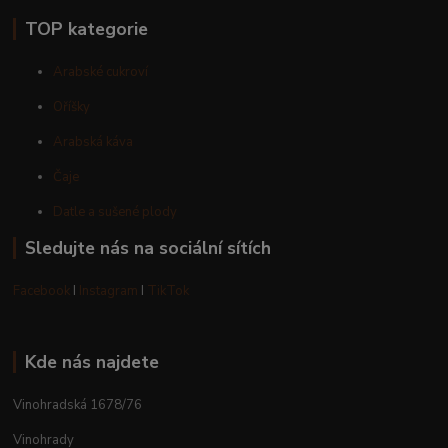
TOP kategorie
Arabské cukroví
Oříšky
Arabská káva
Čaje
Datle a sušené plody
Sledujte nás na sociální sítích
Facebook
I
Instagram
I
TikTok
Kde nás najdete
Vinohradská 1678/76
Vinohrady