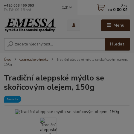
0
ks
+420 608 460 353
CZK
za
0,00 Kč
Po-Pá: 09-18 hod.
Menu
Hledat
Úvod
Kosmetické výrobky
Tradiční aleppské mýdlo se skořicovým olejem,
150g
Tradiční aleppské mýdlo se
skořicovým olejem, 150g
Novinka