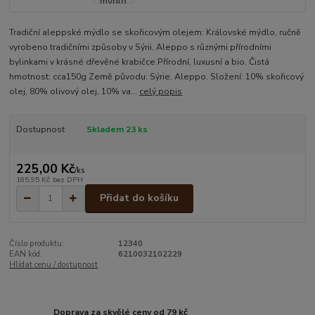
Tradiční aleppské mýdlo se skořicovým olejem: Královské mýdlo, ručně
vyrobeno tradičními způsoby v Sýrii, Aleppo s různými přírodními
bylinkami v krásné dřevěné krabičce.Přírodní, luxusní a bio. Čistá
hmotnost: cca150g Země původu: Sýrie, Aleppo. Složení: 10% skořicový
olej, 80% olivový olej, 10% va...
celý popis
Dostupnost
Skladem 23 ks
225,00 Kč
/
ks
185,95 Kč
bez DPH
Přidat do košíku
Číslo produktu:
12340
EAN kód:
6210032102229
Hlídat cenu / dostupnost
Doprava za skvělé ceny od 79 kč