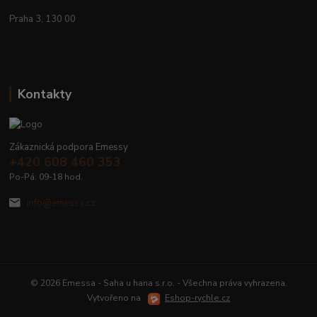
Praha 3, 130 00
Kontakty
Zákaznická podpora Emessy
+420 608 460 353
Po-Pá: 09-18 hod.
info@emessa.cz
© 2026 Emessa - Saha u hana s.r.o. - Všechna práva vyhrazena.
Vytvořeno na
Eshop-rychle.cz