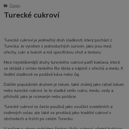
Články
Turecké cukroví
Turecké cukroví je jedinečný druh sladkostí, který pochází z
Turecka. Je vyroben z jednoduchých surovin, jako jsou med,
ořechy, cukr a tvaroh a má specifickou chuť a texturu.
Mezi nejoblíbenější druhy tureckého cukroví patří baklava, která
se skládá z vrstev tenkého filo těsta a náplně z ořechů a medu. K
ředění sladkosti se podává káva nebo čaj.
Dalším populárním druhem je lokum, také známý jako rahat lokum
nebo turecké cukroví. Je to sladká směs cukru, medu, vody a
příchutě, jako je rozmarýn nebo pistácie.
Turecké cukroví se často používá jako součást svatebních a
rodinných oslav, ale také se prodává jako tradiční cukroví v
obchodech a trzích po celém Turecku.
V našem e-shopu nabízíme širokou škálu cukroví, včetně baklavy,