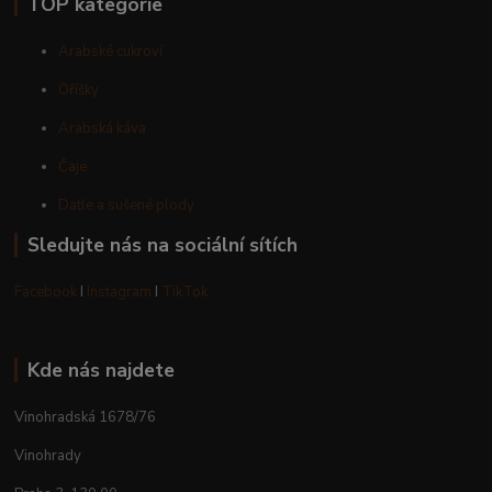
TOP kategorie
Arabské cukroví
Oříšky
Arabská káva
Čaje
Datle a sušené plody
Sledujte nás na sociální sítích
Facebook
I
Instagram
I
TikTok
Kde nás najdete
Vinohradská 1678/76
Vinohrady