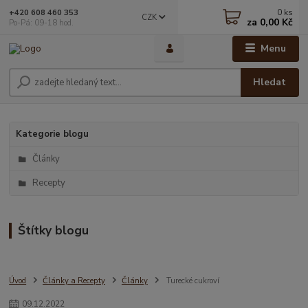
0
ks
+420 608 460 353
CZK
za
0,00 Kč
Po-Pá: 09-18 hod.
Menu
Hledat
Kategorie blogu
Články
Recepty
Štítky blogu
Úvod
Články a Recepty
Články
Turecké cukroví
09
.
12
.
2022