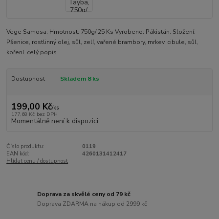
Vege Samosa: Hmotnost: 750g/ 25 Ks Vyrobeno: Pákistán. Složení:
Pšenice, rostlinný olej, sůl, zelí, vařené brambory, mrkev, cibule, sůl,
koření.
celý popis
Dostupnost
Skladem 8 ks
199,00 Kč
/
ks
177,68 Kč
bez DPH
Momentálně není k dispozici
Číslo produktu:
0119
EAN kód:
4260131412417
Hlídat cenu / dostupnost
Doprava za skvělé ceny od 79 kč
Doprava ZDARMA na nákup od 2999 kč