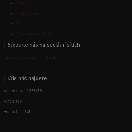
Oříšky
Arabská káva
Čaje
Datle a sušené plody
Sledujte nás na sociální sítích
Facebook
I
Instagram
I
TikTok
Kde nás najdete
Vinohradská 1678/76
Vinohrady
Praha 3, 130 00