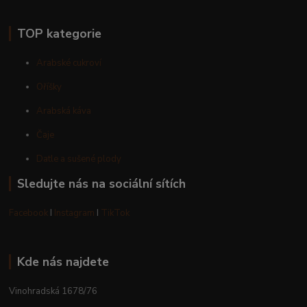
TOP kategorie
Arabské cukroví
Oříšky
Arabská káva
Čaje
Datle a sušené plody
Sledujte nás na sociální sítích
Facebook
I
Instagram
I
TikTok
Kde nás najdete
Vinohradská 1678/76