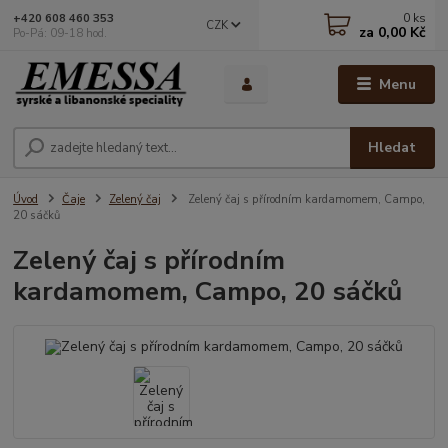
0
ks
+420 608 460 353
CZK
za
0,00 Kč
Po-Pá: 09-18 hod.
Menu
Hledat
Úvod
Čaje
Zelený čaj
Zelený čaj s přírodním kardamomem, Campo,
20 sáčků
Zelený čaj s přírodním
kardamomem, Campo, 20 sáčků