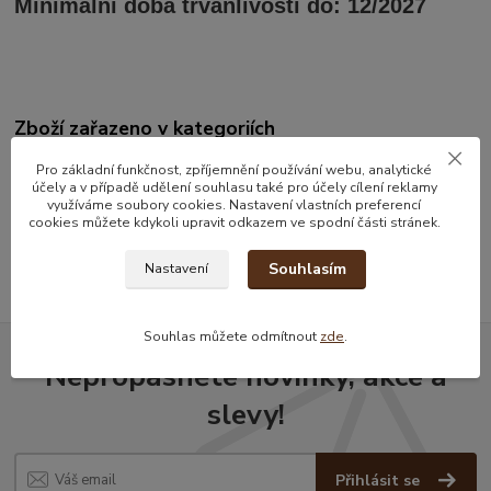
Minimální doba trvanlivosti do: 12/2027
Zboží zařazeno v kategoriích
Čaje
Pro základní funkčnost, zpříjemnění používání webu, analytické
účely a v případě udělení souhlasu také pro účely cílení reklamy
Zelený čaj
využíváme soubory cookies. Nastavení vlastních preferencí
cookies můžete kdykoli upravit odkazem ve spodní části stránek.
Sáčkové čaje
Souhlasím
Nastavení
Souhlas můžete odmítnout
zde
.
Nepropásněte novinky, akce a
slevy!
Přihlásit se