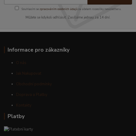
Souhlasím se
zpracováním osobních údajů
za účelem rozesílky newsletteru.
Můžete se kdykoli odhlásit. Zasíláme jednou za 14 dní.
Informace pro zákazníky
O nás
Jak Nakupovat
Obchodní podmínky
Doprava a Platby
Kontakty
Platby