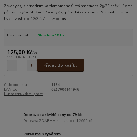
Zelený čaj s přírodním kardamomem: Čistá hmotnost: 2g/20 sáčků. Země
původu: Syria. Složení: Zelený čaj, přírodní kardamom. Minimální doba
trvanlivosti do: 12/2027
celý popis
Dostupnost
Skladem 10 ks
125,00 Kč
/
ks
111,61 Kč
bez DPH
Přidat do košíku
Číslo produktu:
1134
EAN kód:
6217000144946
Hlídat cenu / dostupnost
Doprava za skvělé ceny od 79 kč
Doprava ZDARMA na nákup od 2999 kč
Poradíme s výběrem